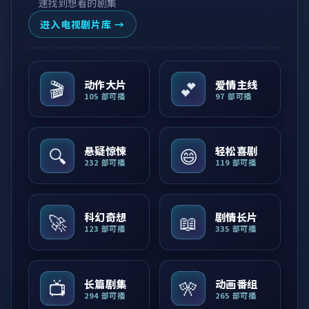
速找到想看的剧集
进入电视剧片库 →
🎬
💕
动作大片
爱情主线
105
部可播
97
部可播
🔍
😄
悬疑惊悚
轻松喜剧
232
部可播
119
部可播
🚀
📖
科幻奇想
剧情长片
123
部可播
335
部可播
📺
🎌
长篇剧集
动画番组
294
部可播
265
部可播