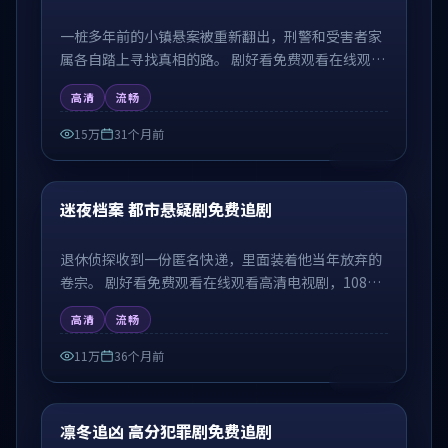
一桩多年前的小镇悬案被重新翻出，刑警和受害者家
属各自踏上寻找真相的路。 剧好看免费观看在线观看
高清电视剧，1080P 高清流畅在线播放，无需注册免
高清
流畅
费追剧。
15万
31个月前
99:34
迷夜档案 都市悬疑剧免费追剧
首推
退休侦探收到一份匿名快递，里面装着他当年放弃的
卷宗。 剧好看免费观看在线观看高清电视剧，1080P
高清流畅在线播放，无需注册免费追剧。
高清
流畅
11万
36个月前
44:51
凛冬追凶 高分犯罪剧免费追剧
首推