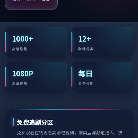
1000+
12+
高清剧集
剧种分类
1080P
每日
高清画质
免费追剧
免费追剧分区
免费观看在线观看高清电视剧
，按类型与频道进入，快