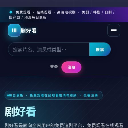
免费观看 · 在线观看 · 高清电视剧 · 美剧 / 韩剧 / 日剧 /
国产剧 / 动漫每日更新
剧好看
打开菜
搜索
登录
注册
每日更新 ·
免费观看在线观看高清电视剧
· 无需注册
剧好看
剧好看
是面向全网用户的免费追剧平台，
免费观看在线观看