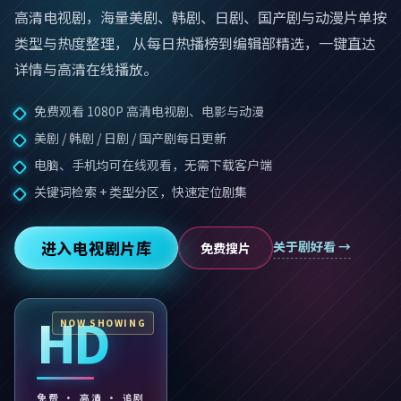
高清电视剧
，海量美剧、韩剧、日剧、国产剧与动漫片单按
类型与热度整理， 从每日热播榜到编辑部精选，一键直达
详情与高清在线播放。
免费观看 1080P 高清电视剧、电影与动漫
美剧 / 韩剧 / 日剧 / 国产剧每日更新
电脑、手机均可在线观看，无需下载客户端
关键词检索 + 类型分区，快速定位剧集
进入电视剧片库
关于
剧好看
→
免费搜片
HD
免费 · 高清 · 追剧