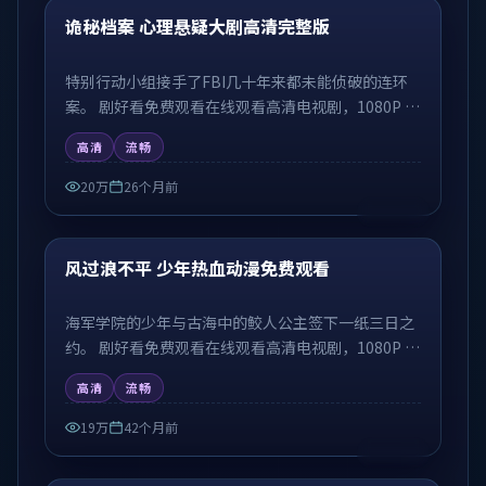
诡秘档案 心理悬疑大剧高清完整版
热播
特别行动小组接手了FBI几十年来都未能侦破的连环
案。 剧好看免费观看在线观看高清电视剧，1080P 高
清流畅在线播放，无需注册免费追剧。
高清
流畅
20万
26个月前
44:16
风过浪不平 少年热血动漫免费观看
热播
海军学院的少年与古海中的鲛人公主签下一纸三日之
约。 剧好看免费观看在线观看高清电视剧，1080P 高
清流畅在线播放，无需注册免费追剧。
高清
流畅
19万
42个月前
44:48