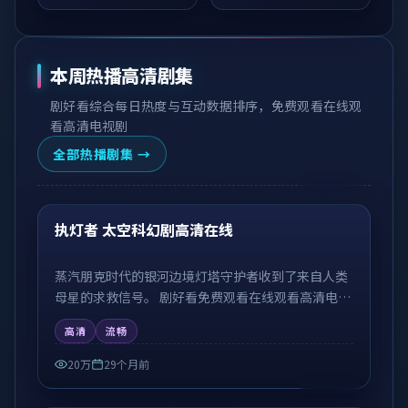
本周热播高清剧集
剧好看
综合每日热度与互动数据排序，
免费观看在线观
看高清电视剧
全部热播剧集 →
99:27
执灯者 太空科幻剧高清在线
热播
蒸汽朋克时代的银河边境灯塔守护者收到了来自人类
母星的求救信号。 剧好看免费观看在线观看高清电视
剧，1080P 高清流畅在线播放，无需注册免费追剧。
高清
流畅
20万
29个月前
39:05