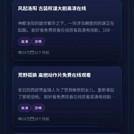
风起洛阳 古装权谋大剧高清在线
热播
神都洛阳的盛世繁华之下，一场涉及朝堂的阴谋正在
酝酿。 剧好看免费观看在线观看高清电视剧，1080P
高清流畅在线播放，无需注册免费追剧。
高清
流畅
20万
31个月前
99:06
荒野孤狼 高燃动作片免费在线观看
热播
昔日的西部赏金猎人为了营救被绑的女儿，重新拿起
了那把旧枪。 剧好看免费观看在线观看高清电视剧，
1080P 高清流畅在线播放，无需注册免费追剧。
高清
流畅
20万
20个月前
42:24