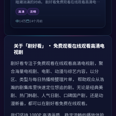
暗潮汹涌的对峙。 剧好看免费观看在线观看高清电视
剧，1080P 高清流畅在线播放，无需注册免费追剧。
高清
流畅
14万
24个月前
关于「
剧好看
」 ·
免费观看在线观看高清电
视剧
剧好看
专注于
免费观看在线观看高清电视剧
，聚
合海量电视剧、电影、动漫与综艺内容，以分
区、类型与每日热播榜整理片单， 帮助观众从浩
瀚的剧集库里快速定位想追的剧。无论是经典美
剧、热门韩剧、人气日剧、口碑国产剧，还是动
漫新番，都可以在
剧好看
免费在线观看。
我们坚持 1080P 高清画质、稳定流畅的播放体验